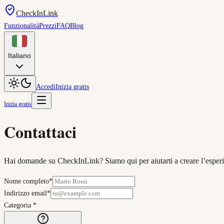
CheckInLink
Funzionalità
Prezzi
FAQ
Blog
Italiano
Accedi
Inizia gratis
Inizia gratis
Contattaci
Hai domande su CheckInLink? Siamo qui per aiutarti a creare l’esperi
Nome completo
*
Indirizzo email
*
Categoria
*